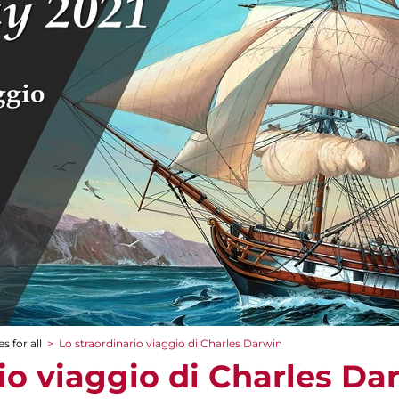
s for all
>
Lo straordinario viaggio di Charles Darwin
io viaggio di Charles Da