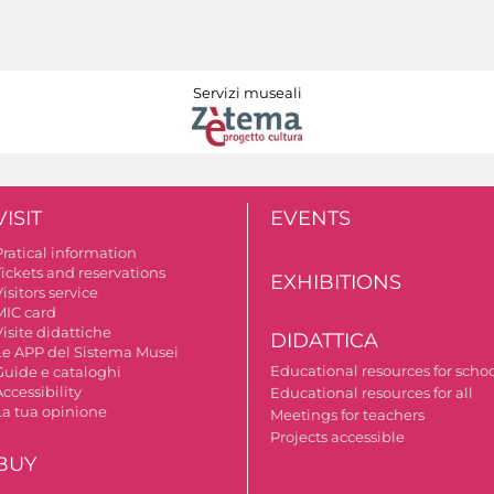
Servizi museali
VISIT
EVENTS
Pratical information
Tickets and reservations
EXHIBITIONS
isitors service
MIC card
isite didattiche
DIDATTICA
Le APP del Sistema Musei
Educational resources for scho
Guide e cataloghi
ccessibility
Educational resources for all
La tua opinione
Meetings for teachers
Projects accessible
BUY