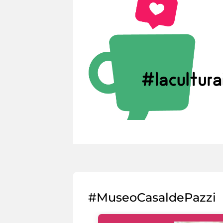
#MuseoCasaldePazzi