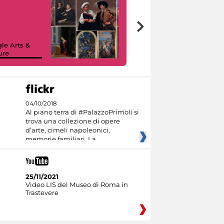
le Arts &
ure
I like MiC
04/10/2018
Al piano terra di #PalazzoPrimoli si
trova una collezione di opere
d’arte, cimeli napoleonici,
memorie familiari. La
25/11/2021
Video LIS del Museo di Roma in
Trastevere