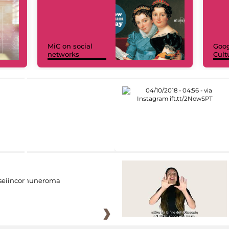
MiC on social
Goog
networks
Cult
eiincomuneroma