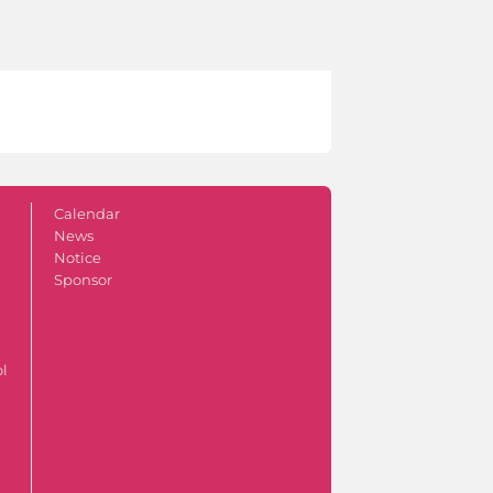
Calendar
News
Notice
Sponsor
ol