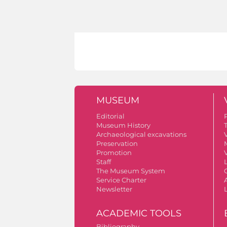
MUSEUM
Editorial
Museum History
Archaeological excavations
V
Preservation
Promotion
V
Staff
The Museum System
Service Charter
A
Newsletter
ACADEMIC TOOLS
Bibliography