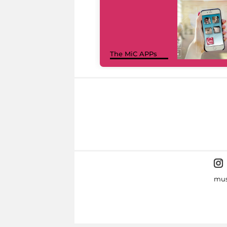
The MiC APPs
mus