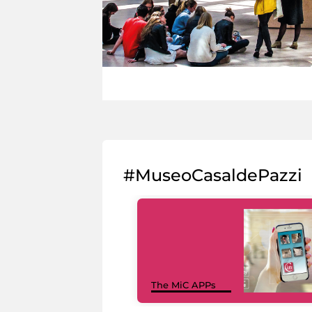
#MuseoCasaldePazzi
The MiC APPs