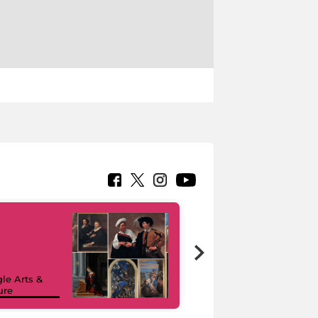
le Arts &
ure
I like MiC