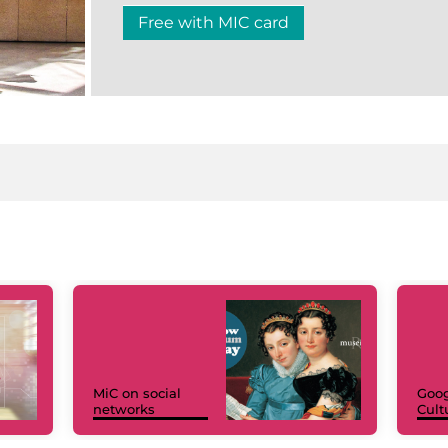
Free with MIC card
MiC on social
Goog
networks
Cult