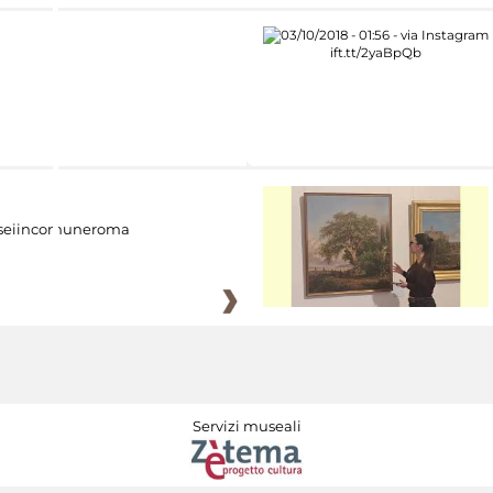
eiincomuneroma
Servizi museali