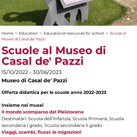
Home
>
Education
>
Educational resources for school
>
Scuole al
You are here
Museo di Casal de' Pazzi
Scuole al Museo di
Casal de' Pazzi
15/10/2022 - 30/06/2023
Museo di Casal de' Pazzi
Offerta didattica per le scuole anno 2022-2023
Insieme nei musei
Il mondo scomparso del Pleistocene
Destinatari: Scuola dell’Infanzia, Scuola Primaria, Scuola
secondaria I grado, Scuola secondaria II grado
Viaggi, scambi, flussi: le migrazioni