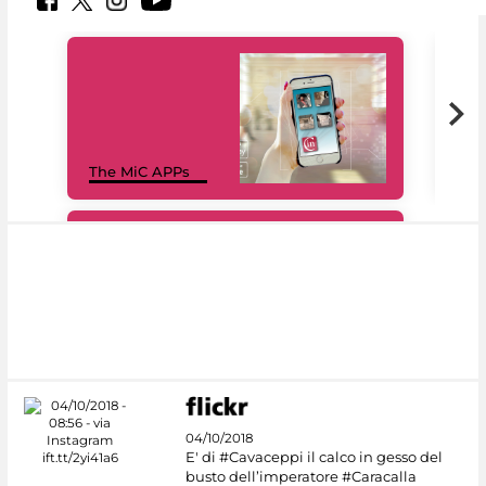
MiC
The MiC APPs
net
#DiscoverMiC
04/10/2018
E' di #Cavaceppi il calco in gesso del
busto dell’imperatore #Caracalla