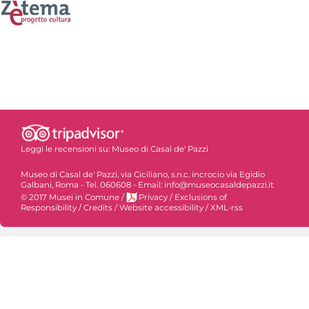
Leggi le recensioni su:
Museo di Casal de' Pazzi
Museo di Casal de' Pazzi, via Ciciliano, s.n.c. incrocio via Egidio
Galbani, Roma - Tel. 060608 - Email: info@museocasaldepazzi.it
© 2017 Musei in Comune
/
Privacy
/
Exclusions of
Responsibility
/
Credits
/
Website accessibility
/
XML-rss