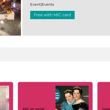
Event|Events
Free with MIC card
MiC on social
Goog