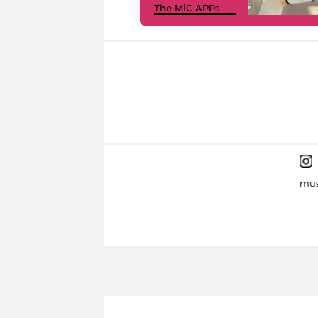
The MiC APPs
mus