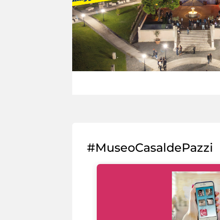
#MuseoCasaldePazzi