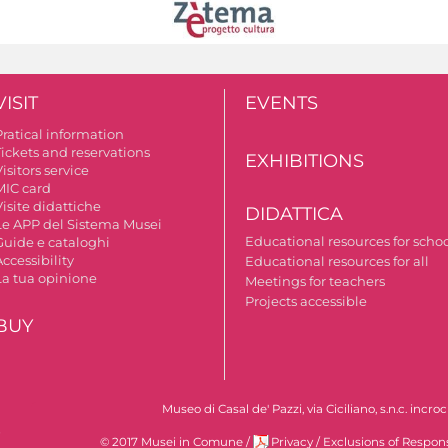
VISIT
EVENTS
Pratical information
Tickets and reservations
EXHIBITIONS
isitors service
MIC card
isite didattiche
DIDATTICA
Le APP del Sistema Musei
Educational resources for scho
Guide e cataloghi
ccessibility
Educational resources for all
La tua opinione
Meetings for teachers
Projects accessible
BUY
Museo di Casal de' Pazzi, via Ciciliano, s.n.c. incr
i
© 2017 Musei in Comune
/
Privacy
/
Exclusions of Respons