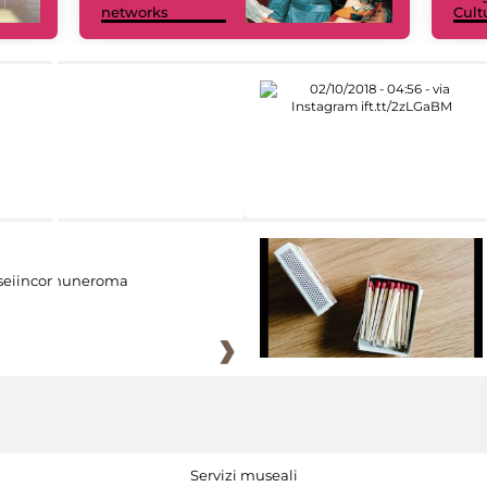
networks
Cult
eiincomuneroma
Servizi museali