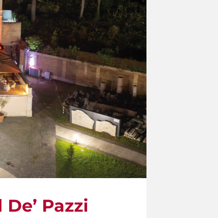
 De’ Pazzi