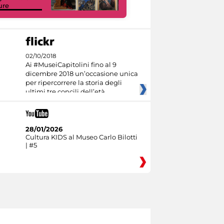
ure
I like MiC
02/10/2018
Ai #MuseiCapitolini fino al 9
dicembre 2018 un’occasione unica
per ripercorrere la storia degli
ultimi tre concili dell’età
28/01/2026
Cultura KIDS al Museo Carlo Bilotti
| #5