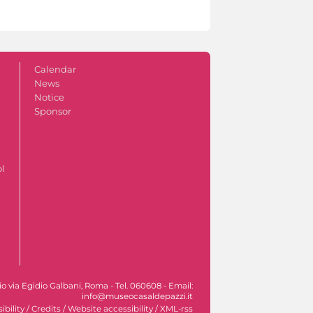
Calendar
News
Notice
Sponsor
ol
ocio via Egidio Galbani, Roma - Tel. 060608 - Email:
info@museocasaldepazzi.it
ibility
/
Credits
/
Website accessibility
/
XML-rss