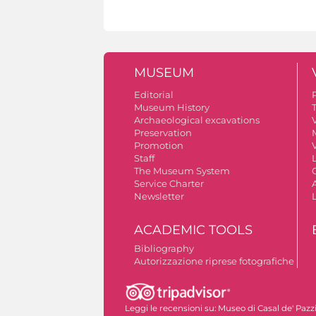
MUSEUM
Editorial
Museum History
Archaeological excavations
V
Preservation
Promotion
V
Staff
The Museum System
Service Charter
A
Newsletter
ACADEMIC TOOLS
Bibliography
Autorizzazione riprese fotografiche
Leggi le recensioni su:
Museo di Casal de' Pazz