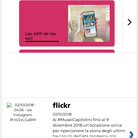
Las APP de los
I Mi
MiC
net
#DiscoverMiC
02/10/2018
Ai #MuseiCapitolini fino al 9
dicembre 2018 un’occasione unica
per ripercorrere la storia degli ultimi
tre concili dell’età moderna con