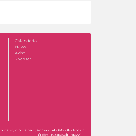
Calendario
News
Aviso
Sponsor
ocio via Egidio Galbani, Roma - Tel. 060608 - Email:
info@museocasaldepazzi.it