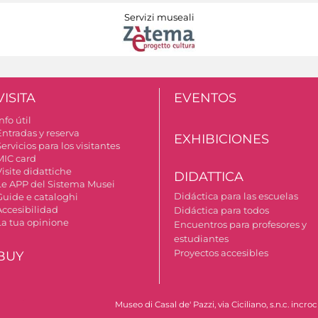
Servizi museali
VISITA
EVENTOS
nfo útil
Entradas y reserva
EXHIBICIONES
ervicios para los visitantes
MIC card
isite didattiche
DIDATTICA
Le APP del Sistema Musei
Didáctica para las escuelas
Guide e cataloghi
Accesibilidad
Didáctica para todos
La tua opinione
Encuentros para profesores y
estudiantes
Proyectos accesibles
BUY
Museo di Casal de' Pazzi, via Ciciliano, s.n.c. incr