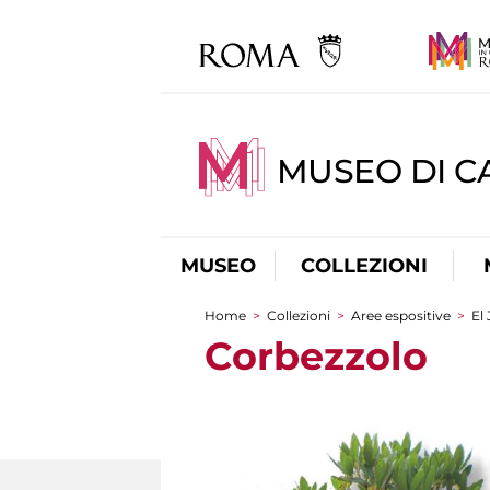
MUSEO DI CA
MUSEO
COLLEZIONI
Home
>
Collezioni
>
Aree espositive
>
El
You are here
Corbezzolo