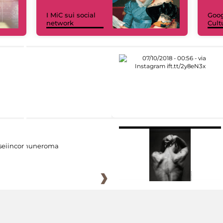
I MiC sui social
Goog
network
Cult
eiincomuneroma