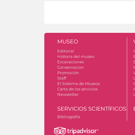
MUSEO
Editorial
I
Historia del museo
Excavaciones
S
Conservacion
Promoción
V
Staff
El Sistema de Museos
Carta de los servicios
Newsletter
SERVICIOS SCIENTÍFICOS
Bibliografía
Autorizzazione riprese fotografiche