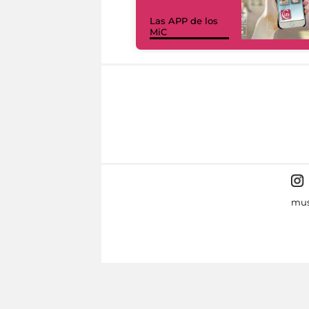
Las APP de los
MiC
mus