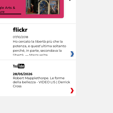
le Arts &
ure
I like MiC
07/10/2018
Ho cercato la libertà più che la
potenza, e quest'ultima soltanto
perché, in parte, secondava la
libertà. — Marguerite
28/05/2026
Robert Mapplethorpe. Le forme
della bellezza - VIDEO LIS | Derrick
Cross