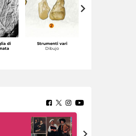
lia di
Strumenti vari
Canapiglia
nata
Dibujo
Diseño reconstructivo (T
D’Este)