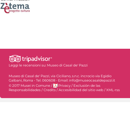
Leggi le recensioni su:
Museo di Casal de' Pazzi
Museo di Casal de' Pazzi, via Ciciliano, s.n.c. incrocio via Egidio
Galbani, Roma - Tel. 060608 - Email: info@museocasaldepazzi.it
© 2017 Musei in Comune
/
Privacy
/
Exclusiòn de las
Responsabilidades
/
Credits
/
Accesibilidad del sitio web
/
XML-rss