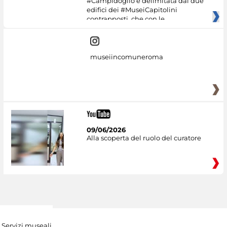
#Campidoglio è delimitata dai due
edifici dei #MuseiCapitolini
contrapposti, che con le
museiincomuneroma
09/06/2026
Alla scoperta del ruolo del curatore
Servizi museali