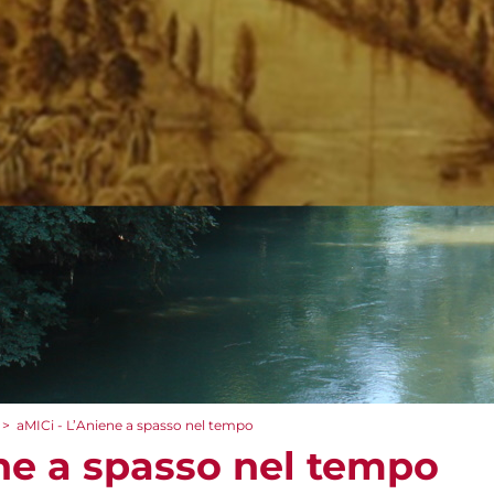
>
aMICi - L’Aniene a spasso nel tempo
ene a spasso nel tempo