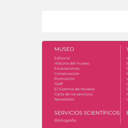
MUSEO
Editorial
I
Historia del museo
Excavaciones
S
Conservacion
Promoción
V
Staff
El Sistema de Museos
Carta de los servicios
Newsletter
SERVICIOS SCIENTÍFICOS
Bibliografía
Autorizzazione riprese fotografiche