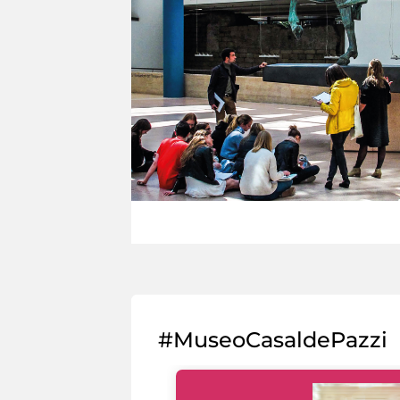
#MuseoCasaldePazzi