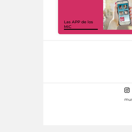
Las APP de los
MiC
mus