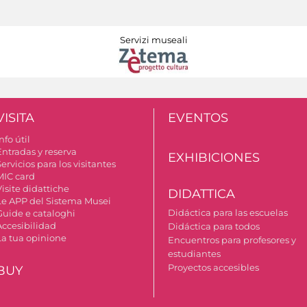
Servizi museali
VISITA
EVENTOS
nfo útil
Entradas y reserva
EXHIBICIONES
ervicios para los visitantes
MIC card
isite didattiche
DIDATTICA
Le APP del Sistema Musei
Didáctica para las escuelas
Guide e cataloghi
Accesibilidad
Didáctica para todos
La tua opinione
Encuentros para profesores y
estudiantes
Proyectos accesibles
BUY