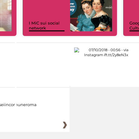
I MiC sui social
Goog
network
Cult
eiincomuneroma