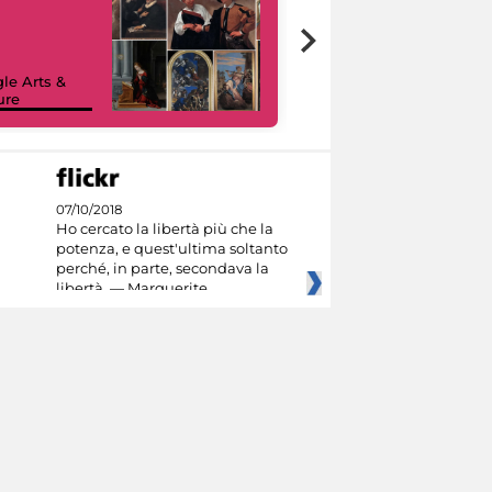
le Arts &
ure
I like MiC
07/10/2018
Ho cercato la libertà più che la
potenza, e quest'ultima soltanto
perché, in parte, secondava la
libertà. — Marguerite