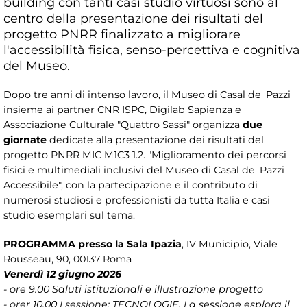
building con tanti casi studio virtuosi sono al
centro della presentazione dei risultati del
progetto PNRR finalizzato a migliorare
l'accessibilità fisica, senso-percettiva e cognitiva
del Museo.
Dopo tre anni di intenso lavoro, il Museo di Casal de' Pazzi
insieme ai partner CNR ISPC, Digilab Sapienza e
Associazione Culturale "Quattro Sassi" organizza
due
giornate
dedicate alla presentazione dei risultati del
progetto PNRR MIC M1C3 1.2. "Miglioramento dei percorsi
fisici e multimediali inclusivi del Museo di Casal de' Pazzi
Accessibile", con la partecipazione e il contributo di
numerosi studiosi e professionisti da tutta Italia e casi
studio esemplari sul tema.
PROGRAMMA presso la Sala Ipazia
, IV Municipio, Viale
Rousseau, 90, 00137 Roma
Venerdì 12 giugno 2026
- ore 9.00 Saluti istituzionali e illustrazione progetto
- orer 10.00 I sessione: TECNOLOGIE. La sessione esplora il