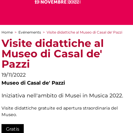
Home
>
Evénements
>
Visite didattiche al Museo di Casal de' Pazzi
You are here
Visite didattiche al
Museo di Casal de'
Pazzi
19/11/2022
Museo di Casal de' Pazzi
Iniziativa nell'ambito di Musei in Musica 2022.
Visite didattiche gratuite ed apertura straordinaria del
Museo.
Gratis