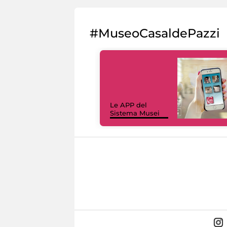
#MuseoCasaldePazzi
Le APP del
Sistema Musei