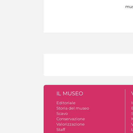
mus
IL MUSEO
Editoriale
Storia del museo
B
Scavo
S
Conservazione
Valorizzazione
V
Staff