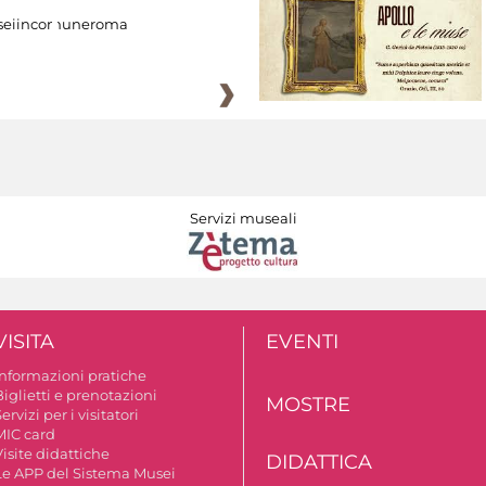
eiincomuneroma
Servizi museali
VISITA
EVENTI
Informazioni pratiche
iglietti e prenotazioni
MOSTRE
ervizi per i visitatori
MIC card
isite didattiche
DIDATTICA
Le APP del Sistema Musei