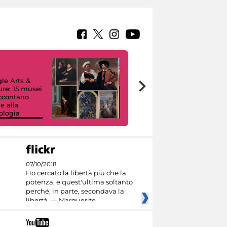
le Arts &
ure: 15 musei
accontano
e alla
ologia
I like MiC
07/10/2018
Ho cercato la libertà più che la
potenza, e quest'ultima soltanto
perché, in parte, secondava la
libertà. — Marguerite