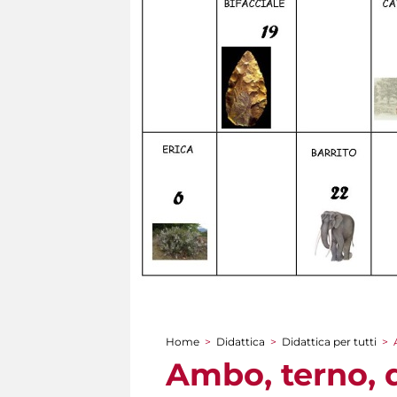
Home
>
Didattica
>
Didattica per tutti
>
Tu sei qui
Ambo, terno, 