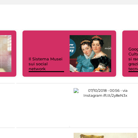
Goog
Cult
Il Sistema Musei
si r
sui social
grazi
network
tecn