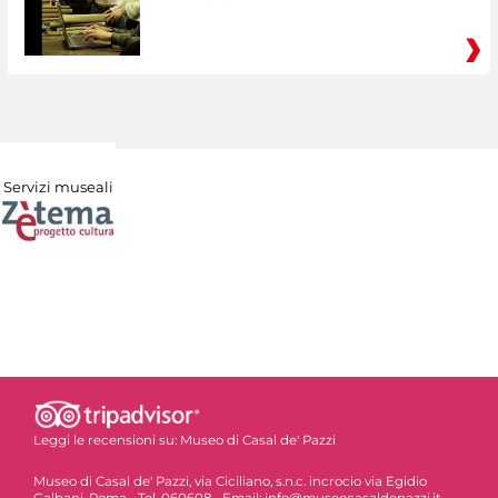
Servizi museali
Leggi le recensioni su:
Museo di Casal de' Pazzi
Museo di Casal de' Pazzi, via Ciciliano, s.n.c. incrocio via Egidio