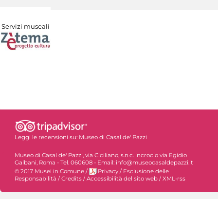
Servizi museali
Leggi le recensioni su:
Museo di Casal de' Pazzi
Museo di Casal de' Pazzi, via Ciciliano, s.n.c. incrocio via Egidio
Galbani, Roma - Tel. 060608 - Email: info@museocasaldepazzi.it
© 2017 Musei in Comune
/
Privacy
/
Esclusione delle
Responsabilità
/
Credits
/
Accessibilità del sito web
/
XML-rss