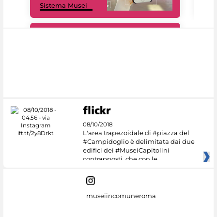
Sistema Musei
net
#DiscoverMiC
08/10/2018
L'area trapezoidale di #piazza del
#Campidoglio è delimitata dai due
edifici dei #MuseiCapitolini
contrapposti, che con le
museiincomuneroma