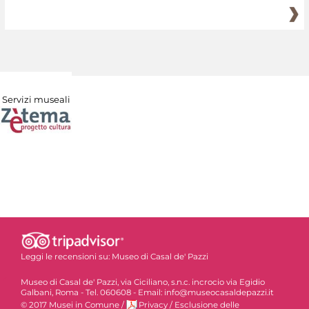
Servizi museali
Leggi le recensioni su:
Museo di Casal de' Pazzi
Museo di Casal de' Pazzi, via Ciciliano, s.n.c. incrocio via Egidio
Galbani, Roma - Tel. 060608 - Email: info@museocasaldepazzi.it
© 2017 Musei in Comune
/
Privacy
/
Esclusione delle