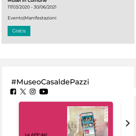
Musei in Comune
17/03/2020 - 30/06/2021
Evento|Manifestazioni
Gratis
#MuseoCasaldePazzi
Il 
Le APP del
Mus