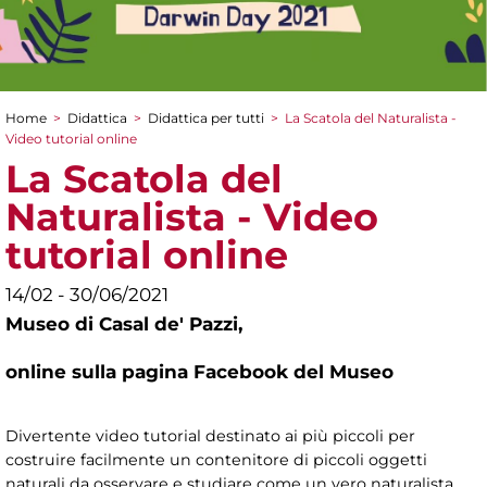
Home
>
Didattica
>
Didattica per tutti
>
La Scatola del Naturalista -
Tu sei qui
Video tutorial online
La Scatola del
Naturalista - Video
tutorial online
14/02 - 30/06/2021
Museo di Casal de' Pazzi,
online sulla pagina Facebook del Museo
Divertente video tutorial destinato ai più piccoli per
costruire facilmente un contenitore di piccoli oggetti
naturali da osservare e studiare come un vero naturalista.