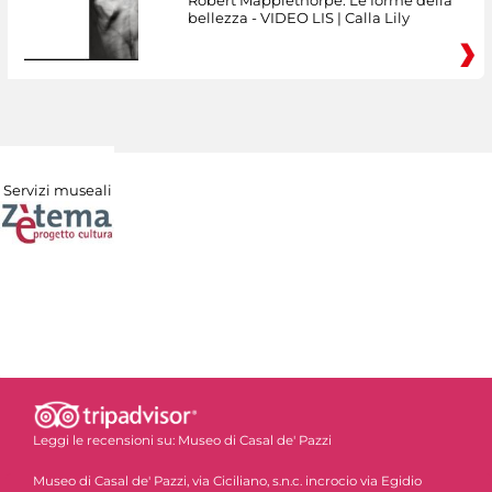
Robert Mapplethorpe. Le forme della
bellezza - VIDEO LIS | Calla Lily
Servizi museali
Leggi le recensioni su:
Museo di Casal de' Pazzi
Museo di Casal de' Pazzi, via Ciciliano, s.n.c. incrocio via Egidio