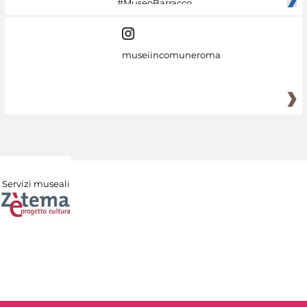
#MuseoBarracco
museiincomuneroma
Servizi museali