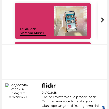
Il 
Le APP del
Mus
Sistema Musei
net
#DiscoverMiC
04/10/2018
Che nel mistero delle proprie onde
Ogni terrena voce fa naufragio. -
Giuseppe Ungaretti Buongiorno dal