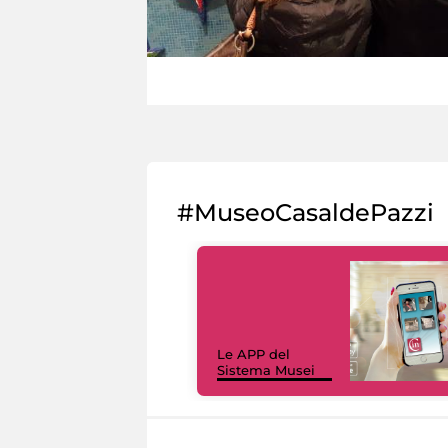
#MuseoCasaldePazzi
Le APP del
Sistema Musei