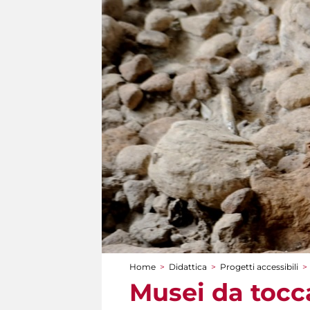
Home
>
Didattica
>
Progetti accessibili
>
Tu sei qui
Musei da tocca