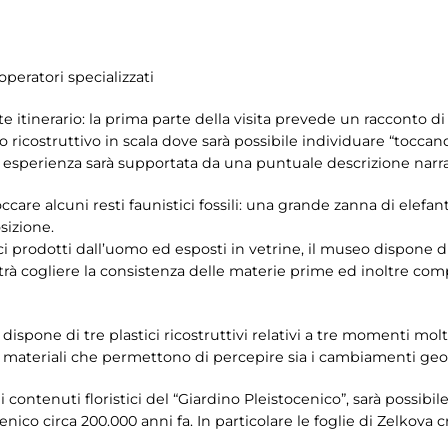
operatori specializzati
te itinerario: la prima parte della visita prevede un racconto di
 ricostruttivo in scala dove sarà possibile individuare “toccan
ale esperienza sarà supportata da una puntuale descrizione narra
occare alcuni resti faunistici fossili: una grande zanna di elefan
osizione.
ci prodotti dall’uomo ed esposti in vetrine, il museo dispone di
trà cogliere la consistenza delle materie prime ed inoltre comp
ispone di tre plastici ricostruttivi relativi a tre momenti molto 
si materiali che permettono di percepire sia i cambiamenti geom
 contenuti floristici del “Giardino Pleistocenico”, sarà possibi
nico circa 200.000 anni fa. In particolare le foglie di Zelkova 