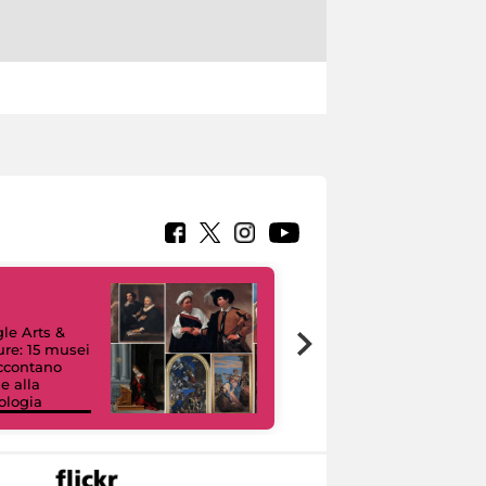
le Arts &
ure: 15 musei
accontano
e alla
ologia
I like MiC