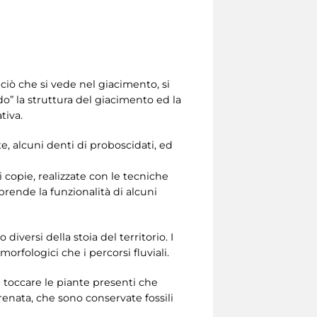
 ciò che si vede nel giacimento, si
do” la struttura del giacimento ed la
tiva.
te, alcuni denti di proboscidati, ed
 copie, realizzate con le tecniche
rende la funzionalità di alcuni
diversi della stoia del territorio. I
orfologici che i percorsi fluviali.
le toccare le piante presenti che
crenata, che sono conservate fossili