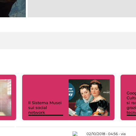
Goog
Cult
Il Sistema Musei
si r
sui social
grazi
network
tecn