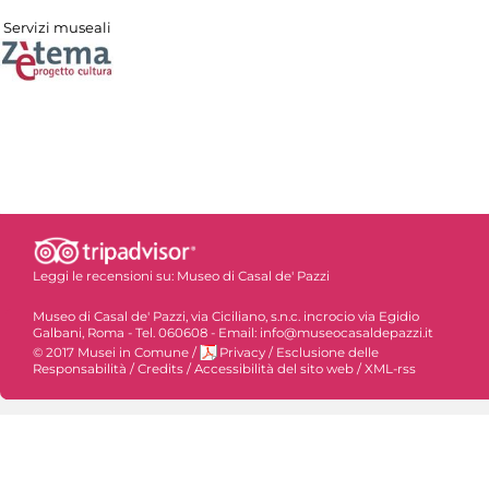
Servizi museali
Leggi le recensioni su:
Museo di Casal de' Pazzi
Museo di Casal de' Pazzi, via Ciciliano, s.n.c. incrocio via Egidio
Galbani, Roma - Tel. 060608 - Email: info@museocasaldepazzi.it
© 2017 Musei in Comune
/
Privacy
/
Esclusione delle
Responsabilità
/
Credits
/
Accessibilità del sito web
/
XML-rss