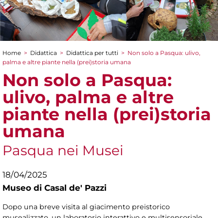
Home
>
Didattica
>
Didattica per tutti
>
Non solo a Pasqua: ulivo,
Tu sei qui
palma e altre piante nella (prei)storia umana
Non solo a Pasqua:
ulivo, palma e altre
piante nella (prei)storia
umana
Pasqua nei Musei
18/04/2025
Museo di Casal de' Pazzi
Dopo una breve visita al giacimento preistorico
musealizzato, un laboratorio interattivo e multisensoriale