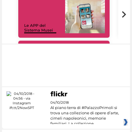
Il 
Le APP del
Mus
Sistema Musei
net
#DiscoverMiC
04/10/2018
Al piano terra di #PalazzoPrimoli si
trova una collezione di opere d’arte,
cimeli napoleonici, memorie
familiari. La collezione