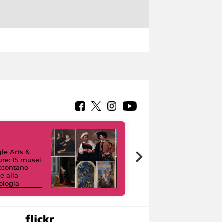
le Arts &
ure: 15 musei
accontano
e alla
ologia
I like MiC