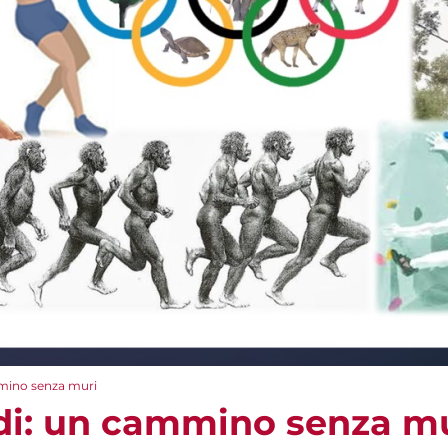
mmino senza muri
di: un cammino senza m