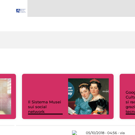
Goog
Cult
Il Sistema Musei
si r
sui social
grazi
network
tecn