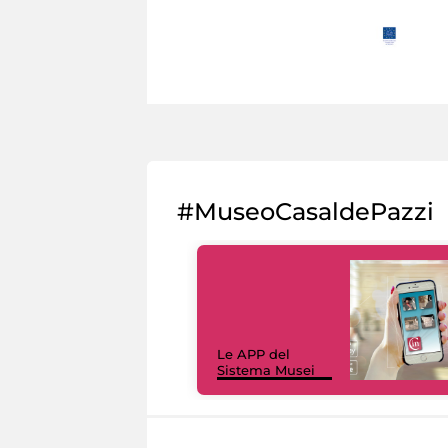
#MuseoCasaldePazzi
Le APP del
Sistema Musei