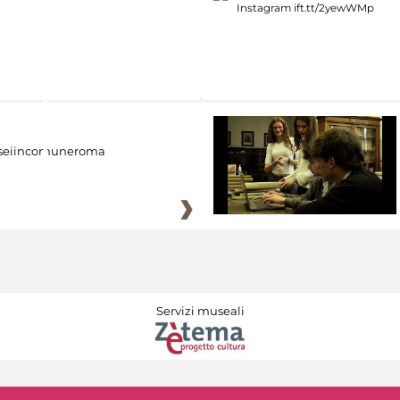
eiincomuneroma
Servizi museali