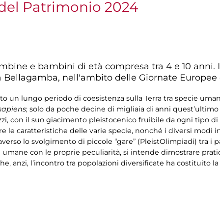
del Patrimonio 2024
ambine e bambini di età compresa tra 4 e 10 anni. In
ola Bellagamba, nell'ambito delle Giornate Europe
o un lungo periodo di coesistenza sulla Terra tra specie umane 
apiens
; solo da poche decine di migliaia di anni quest’ultim
zzi, con il suo giacimento pleistocenico fruibile da ogni tipo di
e le caratteristiche delle varie specie, nonché i diversi modi i
averso lo svolgimento di piccole “gare” (PleistOlimpiadi) tra i pa
 umane con le proprie peculiarità, si intende dimostrare prat
e, anzi, l’incontro tra popolazioni diversificate ha costituito la