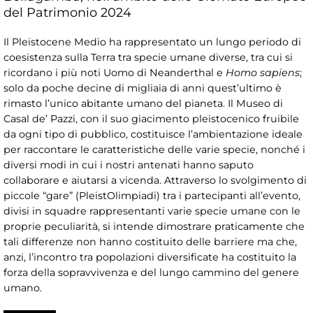
del Patrimonio 2024
Il Pleistocene Medio ha rappresentato un lungo periodo di
coesistenza sulla Terra tra specie umane diverse, tra cui si
ricordano i più noti Uomo di Neanderthal e
Homo sapiens
;
solo da poche decine di migliaia di anni quest’ultimo è
rimasto l’unico abitante umano del pianeta. Il Museo di
Casal de’ Pazzi, con il suo giacimento pleistocenico fruibile
da ogni tipo di pubblico, costituisce l’ambientazione ideale
per raccontare le caratteristiche delle varie specie, nonché i
diversi modi in cui i nostri antenati hanno saputo
collaborare e aiutarsi a vicenda. Attraverso lo svolgimento di
piccole “gare” (PleistOlimpiadi) tra i partecipanti all’evento,
divisi in squadre rappresentanti varie specie umane con le
proprie peculiarità, si intende dimostrare praticamente che
tali differenze non hanno costituito delle barriere ma che,
anzi, l’incontro tra popolazioni diversificate ha costituito la
forza della sopravvivenza e del lungo cammino del genere
umano.