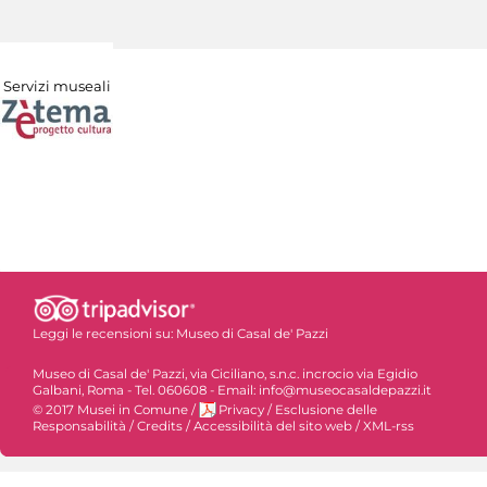
Servizi museali
Leggi le recensioni su:
Museo di Casal de' Pazzi
Museo di Casal de' Pazzi, via Ciciliano, s.n.c. incrocio via Egidio
Galbani, Roma - Tel. 060608 - Email: info@museocasaldepazzi.it
© 2017 Musei in Comune
/
Privacy
/
Esclusione delle
Responsabilità
/
Credits
/
Accessibilità del sito web
/
XML-rss