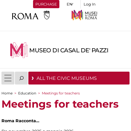
PURCHASE
Log In
MUSEO DI CASAL DE' PAZZI
ALL THE CIVIC MUSEUMS
Home
>
Education
>
Meetings for teachers
You are here
Meetings for teachers
Roma Racconta…