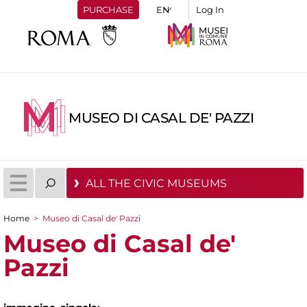
PURCHASE
Log In
MUSEO DI CASAL DE' PAZZI
ALL THE CIVIC MUSEUMS
Home
>
Museo di Casal de' Pazzi
You are here
Museo di Casal de'
Pazzi