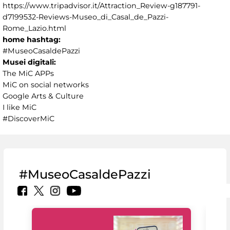
https://www.tripadvisor.it/Attraction_Review-g187791-
d7199532-Reviews-Museo_di_Casal_de_Pazzi-
Rome_Lazio.html
home hashtag:
#MuseoCasaldePazzi
Musei digitali:
The MiC APPs
MiC on social networks
Google Arts & Culture
I like MiC
#DiscoverMiC
#MuseoCasaldePazzi