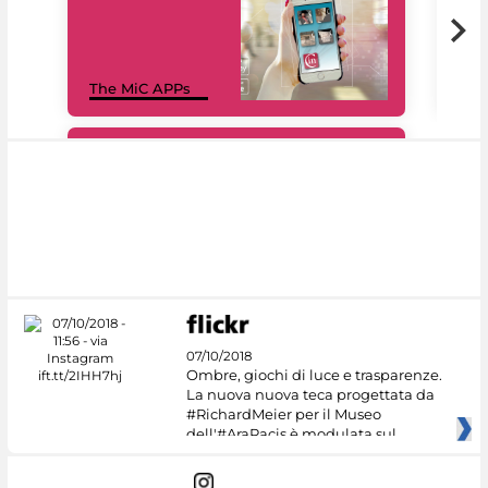
MiC
The MiC APPs
net
#DiscoverMiC
07/10/2018
Ombre, giochi di luce e trasparenze.
La nuova nuova teca progettata da
#RichardMeier per il Museo
dell'#AraPacis è modulata sul