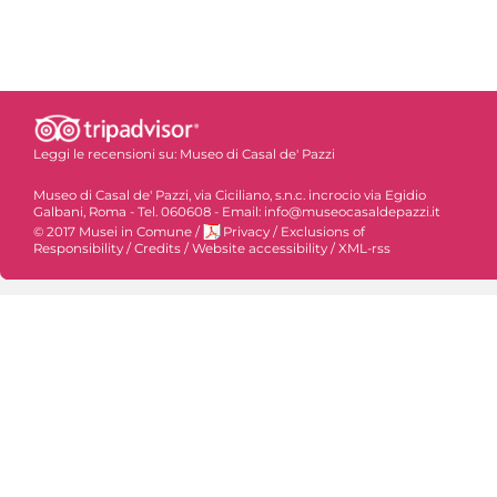
Leggi le recensioni su:
Museo di Casal de' Pazzi
Museo di Casal de' Pazzi, via Ciciliano, s.n.c. incrocio via Egidio
Galbani, Roma - Tel. 060608 - Email: info@museocasaldepazzi.it
© 2017 Musei in Comune
/
Privacy
/
Exclusions of
Responsibility
/
Credits
/
Website accessibility
/
XML-rss