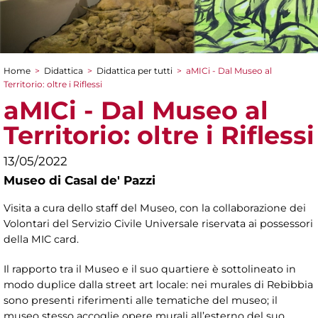
Home
>
Didattica
>
Didattica per tutti
>
aMICi - Dal Museo al
Tu sei qui
Territorio: oltre i Riflessi
aMICi - Dal Museo al
Territorio: oltre i Riflessi
13/05/2022
Museo di Casal de' Pazzi
Visita a cura dello staff del Museo, con la collaborazione dei
Volontari del Servizio Civile Universale riservata ai possessori
della MIC card.
Il rapporto tra il Museo e il suo quartiere è sottolineato in
modo duplice dalla street art locale: nei murales di Rebibbia
sono presenti riferimenti alle tematiche del museo; il
museo stesso accoglie opere murali all’esterno del suo