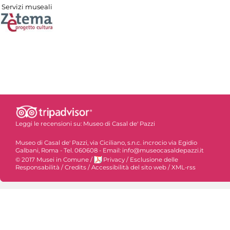
Servizi museali
Leggi le recensioni su:
Museo di Casal de' Pazzi
Museo di Casal de' Pazzi, via Ciciliano, s.n.c. incrocio via Egidio
Galbani, Roma - Tel. 060608 - Email: info@museocasaldepazzi.it
© 2017 Musei in Comune
/
Privacy
/
Esclusione delle
Responsabilità
/
Credits
/
Accessibilità del sito web
/
XML-rss