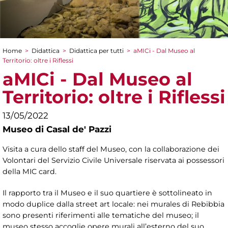
Home
>
Didattica
>
Didattica per tutti
>
aMICi - Dal Museo al
Tu sei qui
Territorio: oltre i Riflessi
aMICi - Dal Museo al
Territorio: oltre i Riflessi
13/05/2022
Museo di Casal de' Pazzi
Visita a cura dello staff del Museo, con la collaborazione dei
Volontari del Servizio Civile Universale riservata ai possessori
della MIC card.
Il rapporto tra il Museo e il suo quartiere è sottolineato in
modo duplice dalla street art locale: nei murales di Rebibbia
sono presenti riferimenti alle tematiche del museo; il
museo stesso accoglie opere murali all’esterno del suo