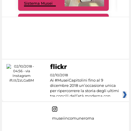
Sistema Musei
net
#DiscoverMiC
02/10/2018
Ai #MuseiCapitolini fino al 9
dicembre 2018 un’occasione unica
per ripercorrere la storia degli ultimi
tre concili dell’età moderna con
museiincomuneroma