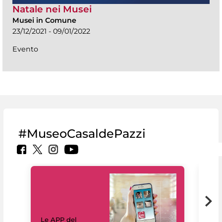
Natale nei Musei
Musei in Comune
23/12/2021 - 09/01/2022
Evento
#MuseoCasaldePazzi
Il 
Le APP del
Mus