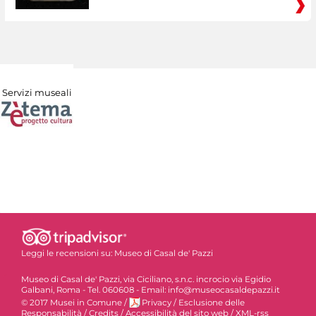
Servizi museali
Leggi le recensioni su:
Museo di Casal de' Pazzi
Museo di Casal de' Pazzi, via Ciciliano, s.n.c. incrocio via Egidio
Galbani, Roma - Tel. 060608 - Email: info@museocasaldepazzi.it
© 2017 Musei in Comune
/
Privacy
/
Esclusione delle
Responsabilità
/
Credits
/
Accessibilità del sito web
/
XML-rss