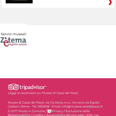
Servizi museali
Leggi le recensioni su:
Museo di Casal de' Pazzi
Museo di Casal de' Pazzi, via Ciciliano, s.n.c. incrocio via Egidio
Galbani, Roma - Tel. 060608 - Email: info@museocasaldepazzi.it
© 2017 Musei in Comune
/
Privacy
/
Esclusione delle
Responsabilità
/
Credits
/
Accessibilità del sito web
/
XML-rss