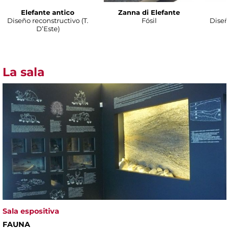
Elefante antico
Zanna di Elefante
Diseño reconstructivo (T.
Fósil
Diseñ
D’Este)
La sala
Sala espositiva
FAUNA