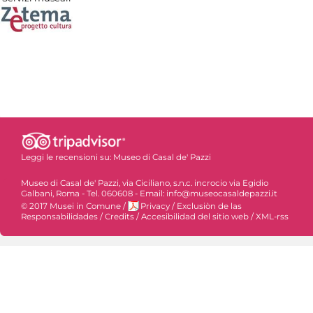
Leggi le recensioni su:
Museo di Casal de' Pazzi
Museo di Casal de' Pazzi, via Ciciliano, s.n.c. incrocio via Egidio
Galbani, Roma - Tel. 060608 - Email: info@museocasaldepazzi.it
© 2017 Musei in Comune
/
Privacy
/
Exclusiòn de las
Responsabilidades
/
Credits
/
Accesibilidad del sitio web
/
XML-rss