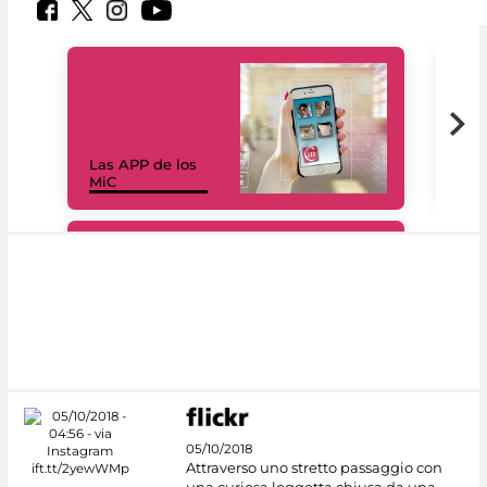
Las APP de los
I Mi
MiC
net
#DiscoverMiC
05/10/2018
Attraverso uno stretto passaggio con