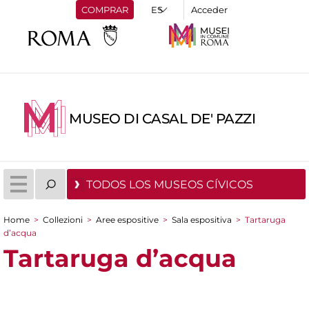
COMPRAR
Acceder
MUSEO DI CASAL DE' PAZZI
TODOS LOS MUSEOS CÍVICOS
Home
>
Collezioni
>
Aree espositive
>
Sala espositiva
>
Tartaruga
You are here
d’acqua
Tartaruga d’acqua